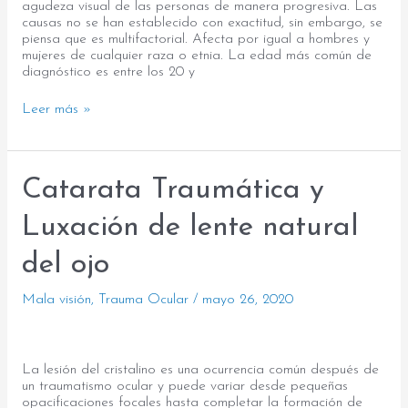
agudeza visual de las personas de manera progresiva. Las
causas no se han establecido con exactitud, sin embargo, se
piensa que es multifactorial. Afecta por igual a hombres y
mujeres de cualquier raza o etnia. La edad más común de
diagnóstico es entre los 20 y
Leer más »
Catarata
Catarata Traumática y
Traumática
y
Luxación de lente natural
Luxación
de
del ojo
lente
natural
del
Mala visión
,
Trauma Ocular
/
mayo 26, 2020
ojo
La lesión del cristalino es una ocurrencia común después de
un traumatismo ocular y puede variar desde pequeñas
opacificaciones focales hasta completar la formación de