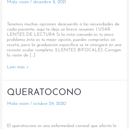
Mala visión
/
diciembre 8, 2021
vista
cansada?
Tenemos muchas opciones deacuerdo a las necesidades de
cada paciente, aquí te dejo un breve resumen. 1.USAR
LENTES DE LECTURA Si la vista cansada es tu único
problema ésta es tu mejor opción, puedes comprarlos sin
receta, pero la graduación específica se te otorgará en una
revisión ocular completa. 2.LENTES BIFOCALES Corrigen
la visión de […]
Leer más »
QUERATOCONO
QUERATOCONO
Mala visión
/
octubre 29, 2020
El queratocono es una enfermedad corneal que afecta la