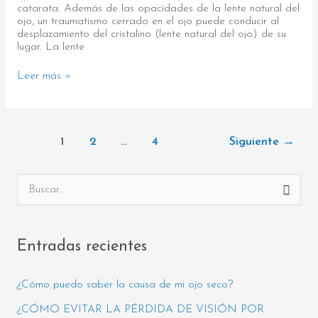
catarata. Además de las opacidades de la lente natural del
ojo, un traumatismo cerrado en el ojo puede conducir al
desplazamiento del cristalino (lente natural del ojo) de su
lugar. La lente
Leer más »
1
2
…
4
Siguiente
→
C
B
a
u
t
s
Entradas recientes
e
c
g
a
¿Cómo puedo saber la causa de mi ojo seco?
o
r
¿CÓMO EVITAR LA PÉRDIDA DE VISIÓN POR
r